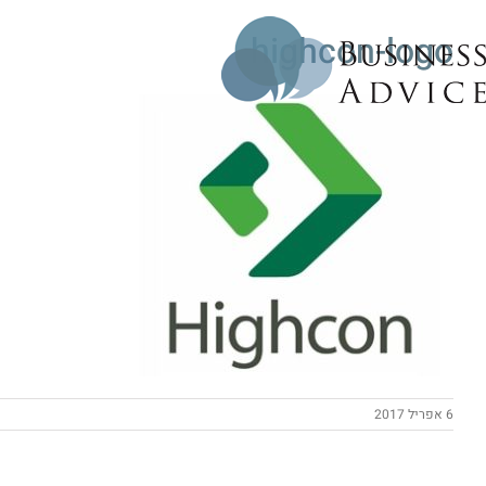
Ski
highcon-logo
t
conten
6 אפריל 2017